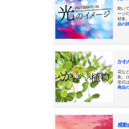
動い
ージ
材集。
品の
かわ
花な
集。
形式は
商品
感動