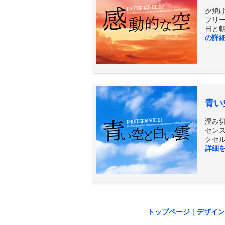
夕焼
フリー
日と朝
の詳
青い
澄み
センス
クセル
詳細
トップページ
｜
デザイン