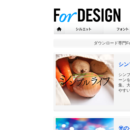
ダウンロード専門
F
シン
シン
ーン
集。大
やすい
光の