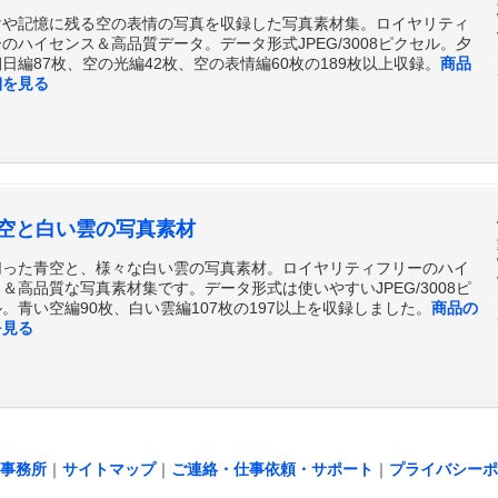
けや記憶に残る空の表情の写真を収録した写真素材集。ロイヤリティ
のハイセンス＆高品質データ。データ形式JPEG/3008ピクセル。夕
日編87枚、空の光編42枚、空の表情編60枚の189枚以上収録。
商品
細を見る
空と白い雲の写真素材
切った青空と、様々な白い雲の写真素材。ロイヤリティフリーのハイ
＆高品質な写真素材集です。データ形式は使いやすいJPEG/3008ピ
。青い空編90枚、白い雲編107枚の197以上を収録しました。
商品の
を見る
事務所
｜
サイトマップ
｜
ご連絡・仕事依頼・サポート
｜
プライバシーポ